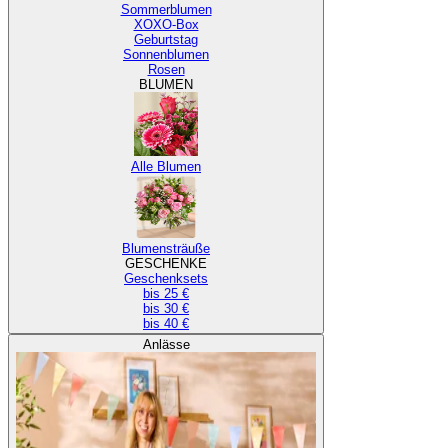
Sommerblumen
XOXO-Box
Geburtstag
Sonnenblumen
Rosen
BLUMEN
Alle Blumen
Blumensträuße
GESCHENKE
Geschenksets
bis 25 €
bis 30 €
bis 40 €
Anlässe