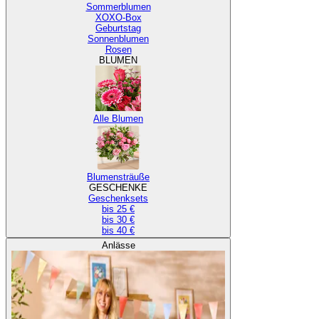
Sommerblumen
XOXO-Box
Geburtstag
Sonnenblumen
Rosen
BLUMEN
Alle Blumen
Blumensträuße
GESCHENKE
Geschenksets
bis 25 €
bis 30 €
bis 40 €
Anlässe