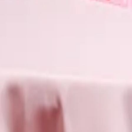
ie zeitlose Rose. Mit ihren dichten Blüten und leuchtenden Farben ist
efühle von Liebe, Verlangen und Zuneigung auszudrücken. Sie sind
ie schätzt. Ein "Ich liebe dich" drückst du zum Beispiel ganz
 an Feiertagen größter Beliebtheit. Weiße Rosen stehen für Reinheit,