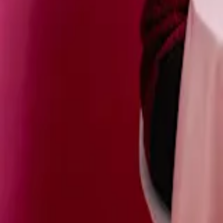
sträuße
Kartentexte zum
Valentinstag
Valentinstag
Rote Rosen Strauß - das zeitlose Geschenk
Was gibt es Schöneres als einen Strauß rote Rosen? Kaum eine andere 
sie ein optisches Juwel.
Bedeutung beim Verschenken von roten R
Die rote Rose ist das ultimative Zeichen der romantischen Liebe un
perfekte Geschenke für besondere Anlässe wie
Valentinstag
, zum
Hoc
klassisch mit drei roten Rosen aus.
Rote Rosen als Strauß symbolisieren Zuneigung und Wertschätzung, ab