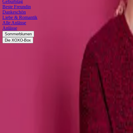
Geburtstag
Beste Freundin
Dankeschön
Liebe & Romantik
Alle Anlässe
Anlässe
Sommerblumen
Die XOXO-Box