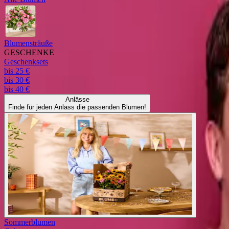
Blumensträuße
GESCHENKE
Geschenksets
bis 25 €
bis 30 €
bis 40 €
Anlässe
Finde für jeden Anlass die passenden Blumen!
Sommerblumen