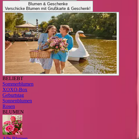
Blumen & Geschenke
Verschicke Blumen mit Grußkarte & Geschenk!
BELIEBT
Sommerblumen
XOXO-Box
Geburtstag
Sonnenblumen
Rosen
BLUMEN
Alle Blumen