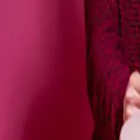
Rote Rosen Sträuße
Der Klassiker der Liebe!
Pünktliche Lieferung zum Valentinstag
Personalisierte Grußkarten zum Blumenstrauß
Jeder Strauß wird handgebunden und frisch versendet
Alle Rosen