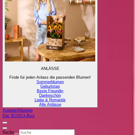
ANLÄSSE
Finde für jeden Anlass die passenden Blumen!
Sommerblumen
Geburtstag
Beste Freundin
Dankeschön
Liebe & Romantik
Alle Anlässe
Sommerblumen
Die XOXO-Box
Suche