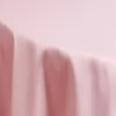
Blume hat in Sachen Beliebtheit die Jahre so gekonnt überdauert wie d
osen
d Leidenschaft. Seit Jahrhunderten werden rote Rosen verwendet, um G
hzeitstag
oder um einfach geliebten Menschen zu zeigen, wie sehr man s
er auch Exklusivität. Aus diesem Grund erfreuen sie sich als Geschenk