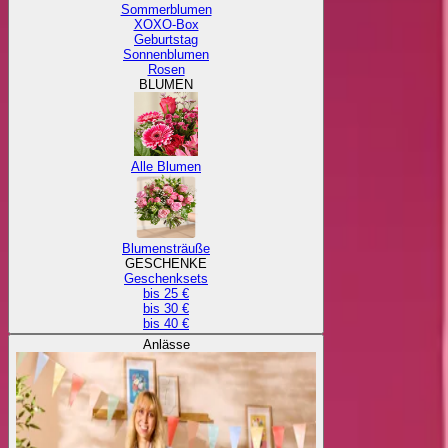
Sommerblumen
XOXO-Box
Geburtstag
Sonnenblumen
Rosen
BLUMEN
Alle Blumen
Blumensträuße
GESCHENKE
Geschenksets
bis 25 €
bis 30 €
bis 40 €
Anlässe