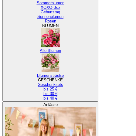
Sommerblumen
XOXO-Box
Geburtstag
Sonnenblumen
Rosen
BLUMEN
Alle Blumen
Blumensträuße
GESCHENKE
Geschenksets
bis 25 €
bis 30 €
bis 40 €
Anlässe