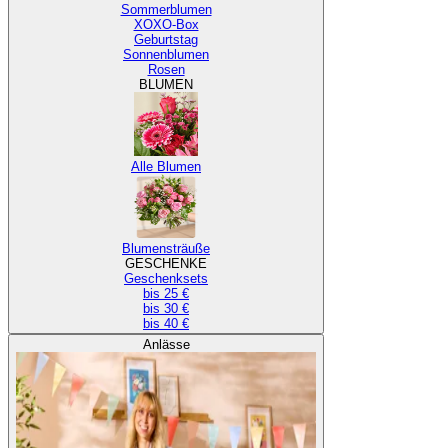
Sommerblumen
XOXO-Box
Geburtstag
Sonnenblumen
Rosen
BLUMEN
Alle Blumen
Blumensträuße
GESCHENKE
Geschenksets
bis 25 €
bis 30 €
bis 40 €
Anlässe