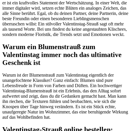
er ist ein kraftvolles Statement der Wertschätzung. In einer Welt, die
immer digitaler wird, setzen echte Blüten ein analoges Zeichen, das
alle Sinne berührt. Egal, ob du deinen Partner, deine Partnerin, deine
beste Freundin oder einen besonderen Lieblingsmenschen
überraschen willst: Ein stilvoller Valentinstag-Strauß sagt oft mehr
als tausend Worte. Bei uns findest du keine angestaubten Klischees,
sondern moderne Floristik, die Trends setzt und Emotionen weckt.
Warum ein Blumenstrauß zum
Valentinstag immer noch das ultimative
Geschenk ist
Warum ist der Blumenstrauß zum
Valentinstag eigentlich der
unangefochtene Klassiker? Ganz einfach: Blumen sind pure
Lebensfreude in Form von Farben und Düften. Ein hochwertiger
Valentinstag-Blumenstrauß ist ein Erlebnis, das den Alltag sofort
aufwertet und zeigt, dass du dir Gedanken gemacht hast. Man kann
ihn riechen, die Texturen fühlen und beobachten, wie sich die
Knospen über Tage hinweg verändern. Es ist ein Stück echte,
unaufgeregte Natur im Wohnzimmer, das eine beruhigende Wirkung
auf das Wohlbefinden hat.
Valentinstag-Strauß online bestellen: