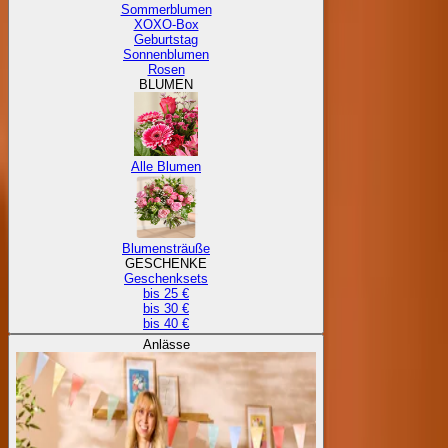
Sommerblumen
XOXO-Box
Geburtstag
Sonnenblumen
Rosen
BLUMEN
Alle Blumen
Blumensträuße
GESCHENKE
Geschenksets
bis 25 €
bis 30 €
bis 40 €
Anlässe