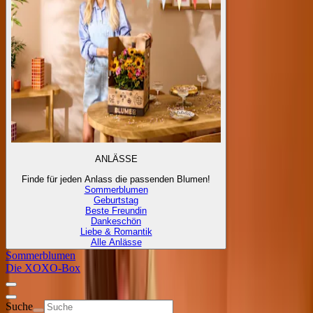
ANLÄSSE
Finde für jeden Anlass die passenden Blumen!
Sommerblumen
Geburtstag
Beste Freundin
Dankeschön
Liebe & Romantik
Alle Anlässe
Sommerblumen
Die XOXO-Box
Suche