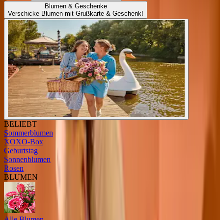
Blumen & Geschenke
Verschicke Blumen mit Grußkarte & Geschenk!
BELIEBT
Sommerblumen
XOXO-Box
Geburtstag
Sonnenblumen
Rosen
BLUMEN
Alle Blumen