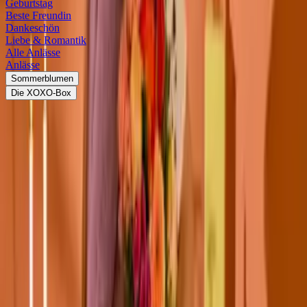
Geburtstag
Beste Freundin
Dankeschön
Liebe & Romantik
Alle Anlässe
Anlässe
Sommerblumen
Die XOXO-Box
<
Alle Anlässe
Blumen zum Jubiläum
GESCHENKSETS
GESCHENKEFINDER
DANKESCHÖN
Blumen zum Jubiläum: Den Ehrentag
feiern