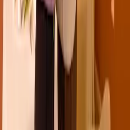
deinem Wunschtermin.
Nur noch ein Schritt
Die Artikel in deinem Warenkorb warten auf deine Bestellung.
Zum Warenkorb
WIR BRINGEN DICH ZUM
AUFBLÜHEN
Jetzt zum Newsletter anmelden und 15 % Willkommensrabatt
sichern.
Zum Newsletter anmelden
Unternehmen
BLUME2000
Nachhaltigkeit
Karriere & Jobs
Barrierefreiheit
Nach Deutschland versenden
In die Schweiz versenden
Wissenswertes
Blühkalender
Farbwelten