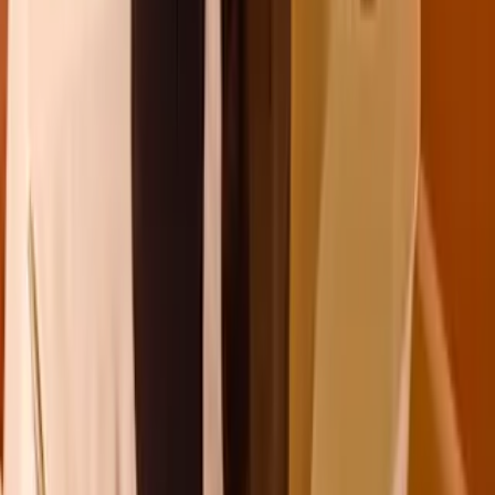
Blumenlexikon
Pflanzenlexikon
Blumenhoroskop
Service
Bestellung
Versand & Lieferung
Garantie
Reklamation
Vertrag widerrufen
Fragen & Antworten
Kontakt
+43 (0)800 / 312 100
Mo-Sa.: 8-20 Uhr
service@blume2000.at
Unternehmen
BLUME2000
Nachhaltigkeit
Karriere & Jobs
Barrierefreiheit
Nach Deutschland versenden
In die Schweiz versenden
Wissenswertes
Blühkalender
Farbwelten
Blumenlexikon