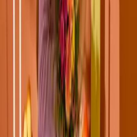
Ein Jubiläum ist immer ein besonderer Anlass, sei es das
Dienstjubiläum der Kollegschaft oder die Feier einer beliebten
Führungskraft, die bereits seit vielen Jahren für die Firma tätig ist. In
Zeiten, in denen Arbeitsverhältnisse nicht mehr zwingend über viele
Jahre anhalten, sind Blumen zum Jubiläum mehr denn je ein
willkommenes Geschenk. Und mit unserem
Blumenversand
stellst
du sicher, dass deine blumigen Glückwünsche pünktlich bei der
empfangenden Person eintreffen, selbst wenn du nicht persönlich
anwesend sein kannst.
Wenn du Blumen zum Jubiläum verschenken möchtest, dann
brauchst du dich an keine starren Vorgaben zu halten: Gefeiert
werden dürfen alle „runden“ Jahre – 5, 10, 20, 30 und so weiter –,
doch selbst zum einjährigen Jubiläum können Blumen bereits
angemessen sein. Vielleicht hast du schon einmal den Ausdruck
„alle Jubeljahre“ gehört? Von diesem Wort, ursprünglich aus einem
christlichen Kontext, leitet sich unser heutiges Wort „Jubiläum“ ab.
Daher ist es an keinen festen Zeitraum gebunden.
Passen alle Blumen zum Jubiläum?
Welche Blumen du zum Jubiläum verschenken solltest, hängt davon
ab, wie groß gefeiert wird und wie nah du der gefeierten Person
stehst. So gibt es bestimmte Blumen – wie zum Beispiel Rosen oder