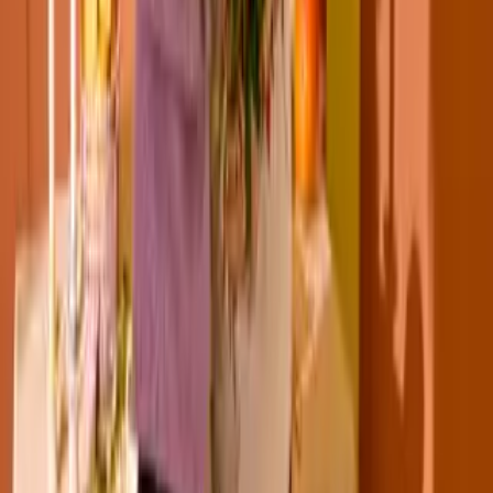
Tulpen –, die eigentlich anderen (in diesem Fall romantischen)
Anlässen vorbehalten sind. Jedoch kannst du auch zum Jubiläum
Rosen verschicken
oder
Tulpen bestellen
, wenn du auf einen
gemischten Strauß setzt oder wenn die beschenkte Person diese
Blumensorten besonders gern mag. Chrysanthemen, Nelken,
Gladiolen und Anthurien eignen sich ebenfalls als Blumen zum
Jubiläum.
Mit den Farben verhält es sich ähnlich: Weiße Blumen gelten meist
als Trauerblumen, während ein komplett roter Strauß romantische
Absichten andeutet. Auch hier bist du mit gemischten Sträußen auf
der sicheren Seite. Ansonsten sind für ein Dienstjubiläum strahlende
Sonnenblumen
oder die freundlichen
Gerbera
immer eine gute
Wahl. Auch werden Blumen zum Jubiläum gern in den
Firmenfarben gewählt, sofern dies möglich ist.
Blumen und Geschenke zum Jubiläum
Steht ein wichtiges Jubiläum ins Haus, möchtest du deinen
Blumenstrauß vielleicht um weitere Geschenke ergänzen. Eine
Flasche Champagner oder eine Schachtel Pralinen sind immer gern
gesehene Geschenke zum Jubiläum. Dank unseres unkomplizierten
Service kannst du beides direkt an den Empfänger liefern lassen und
den Strauß mit einer persönlichen Nachricht versehen. Natürlich zu