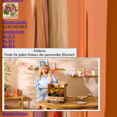
Blumensträuße
GESCHENKE
Geschenksets
bis 25 €
bis 30 €
bis 40 €
Anlässe
Finde für jeden Anlass die passenden Blumen!
Sommerblumen